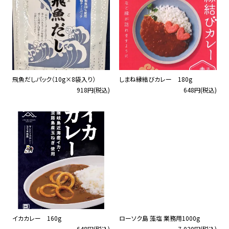
飛魚だしパック（10g×8袋入り）
しまね縁結びカレー 180g
918円(税込)
648円(税込)
イカカレー 160g
ローソク島 藻塩 業務用1000g
648円(税込)
7,020円(税込)