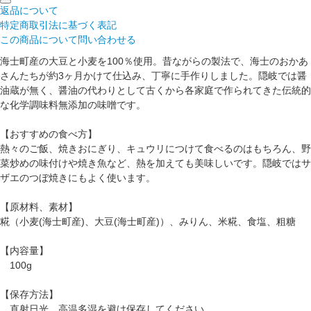
返品について
特定商取引法に基づく表記
この商品について問い合わせる
海士町産の大豆と小麦を100％使用。昔ながらの製法で、海士のおかあ
さんたちが約3ヶ月かけて仕込み、丁寧に手作りしました。隠岐では醤
油蔵が無く、醤油の代わりとして古くから各家庭で作られてきた伝統的
な化学調味料無添加の味噌です。
【おすすめの食べ方】
熱々のご飯、焼きおにぎり、キュウリにつけて食べるのはもちろん、野
菜炒めの味付けや焼き魚など、熱を加えても美味しいです。隠岐ではサ
ザエのつぼ焼きにもよく使います。
【原材料、素材】
糀（小麦(海士町産)、大豆(海士町産)）、みりん、米糀、食塩、粗糖
【内容量】
100g
【保存方法】
直射日光、高温多湿を避け保存してください。