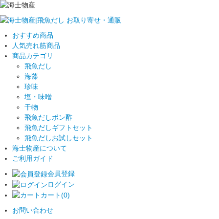
おすすめ商品
人気売れ筋商品
商品カテゴリ
飛魚だし
海藻
珍味
塩・味噌
干物
飛魚だしポン酢
飛魚だしギフトセット
飛魚だしお試しセット
海士物産について
ご利用ガイド
会員登録
ログイン
カート(0)
お問い合わせ