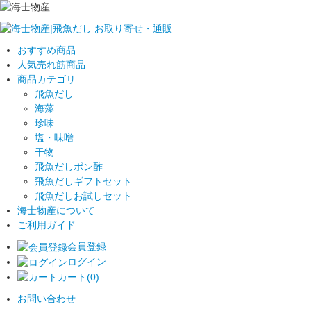
おすすめ商品
人気売れ筋商品
商品カテゴリ
飛魚だし
海藻
珍味
塩・味噌
干物
飛魚だしポン酢
飛魚だしギフトセット
飛魚だしお試しセット
海士物産について
ご利用ガイド
会員登録
ログイン
カート(0)
お問い合わせ